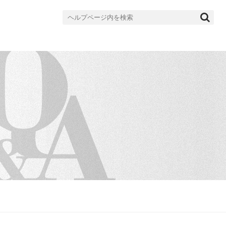
検
索
対
象: